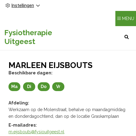
Instellingen
MENU
Fysiotherapie
HOOFDMENU
Uitgeest
MARLEEN EIJSBOUTS
Beschikbare dagen:
Ma
Di
Do
Vr
Maandag
Dinsdag
Donderdag
Vrijdag
Afdeling:
Werkzaam op de Molenstraat, behalve op maandagmiddag
en donderdagochtend, dan op de locatie Graskamplaan
E-mailadres:
m.eijsbouts@fysiouitgeest.nl