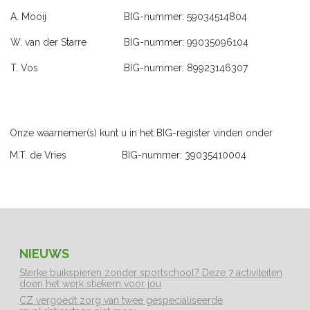
A. Mooij
BIG-nummer: 59034514804
W. van der Starre
BIG-nummer: 99035096104
T. Vos
BIG-nummer: 89923146307
Onze waarnemer(s) kunt u in het BIG-register vinden onder
M.T. de Vries BIG-nummer: 39035410004
NIEUWS
Sterke buikspieren zonder sportschool? Deze 7 activiteiten
doen het werk stiekem voor jou
CZ vergoedt zorg van twee gespecialiseerde